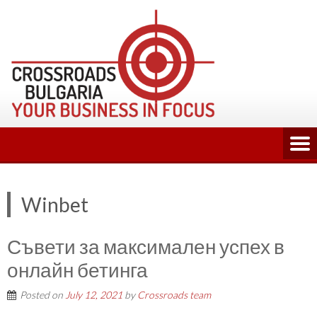
Skip
to
content
Winbet
Съвети за максимален успех в
онлайн бетинга
Posted on
July 12, 2021
by
Crossroads team