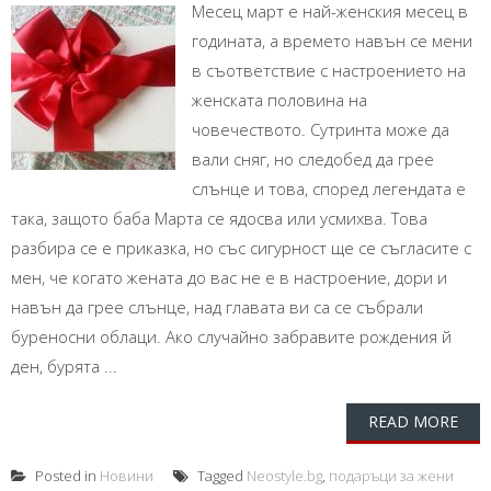
Месец март е най-женския месец в
годината, а времето навън се мени
в съответствие с настроението на
женската половина на
човечеството. Сутринта може да
вали сняг, но следобед да грее
слънце и това, според легендата е
така, защото баба Марта се ядосва или усмихва. Това
разбира се е приказка, но със сигурност ще се съгласите с
мен, че когато жената до вас не е в настроение, дори и
навън да грее слънце, над главата ви са се събрали
буреносни облаци. Ако случайно забравите рождения й
ден, бурята ...
READ MORE
Posted in
Новини
Tagged
Neostyle.bg
,
подаръци за жени