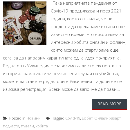
Така неприятната пандемия от
Covid-19 продължава и през 2021
година, което означава, че ни
предстои да прекараме вкъщи още
известно време. Ето някои идеи за
интересни хобита онлайн и офлайн,
които можем да стартираме още
сега, за да направим карантината една идея по-приятна.
Редактор в Уикипедия Независимо дали сте експерти по
история, граматика или неизяснени случаи на убийства,
можете да станете редактори в Уикипедия - и дори не се
изисква регистрация. Всеки може да започне да прави...
READ MORE
Posted in
Новини
Tagged
Covid-19
,
Ефбет
,
Онлайн хазарт
,
подкасти
,
пъзели
,
хобита