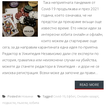
Така неприятната пандемия от
Covid-19 продължава и през 2021
година, което означава, че ни
предстои да прекараме вкъщи още
известно време. Ето някои идеи за
интересни хобита онлайн и офлайн,
които можем да стартираме още
сега, за да направим карантината една идея по-приятна.
Редактор в Уикипедия Независимо дали сте експерти по
история, граматика или неизяснени случаи на убийства,
можете да станете редактори в Уикипедия - и дори не се
изисква регистрация. Всеки може да започне да прави...
READ MORE
Posted in
Новини
Tagged
Covid-19
,
Ефбет
,
Онлайн хазарт
,
подкасти
,
пъзели
,
хобита