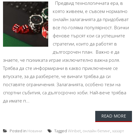
Предвид технологичната ера, в
която живеем, е съвсем нормално
онлайн залаганията да придобиват
все по-голяма популярност. Всички
фенове търсят кои са успешните
стратегии, които да работят в
дългосрочен план. Важно е да
знаете, че психиката играе изключително важна роля.
Трябва да сте информирани в какво приключение се
впускате, за да разберете, че винаги трябва да си
поставяте ограничения. Залаганията, особено тези на
спортни събития, са дългосрочно хоби. Най-вече трябва
да имате п...
READ MORE
Posted in
Новини
Tagged
Winbet
,
онлайн бетинг
,
хазарт