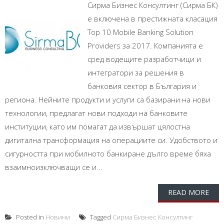
Сирма Бизнес Консултинг (Сирма БК)
е включена в престижната класация
Top 10 Mobile Banking Solution
Providers за 2017. Компанията е
сред водещите разработчици и
интегратори за решения в
банковия сектор в България и
региона. Нейните продукти и услуги са базирани на нови
технологии, предлагат нови подходи на банковите
институции, като им помагат да извършат цялостна
дигитална трансформация на операциите си. Удобството и
сигурността при мобилното банкиране дълго време бяха
взаимноизключващи се и...
READ MORE
Posted in
Новини
Tagged
Сирма Бизнес Консултинг