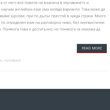
а от него все повече ни въвлича в изучаването и
научим английски език има хиляди варианти. Това може да
аваме курсове, при по дълъг престой в чужда страна. Много
 по определен език на разговорно ниво, без лингвистични
. Понякога това е достатъчно, но понякога се изисква да
READ MORE
ве
,
сертификат