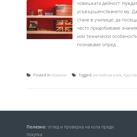
човешката дейност. Нуждат
усъвършенстването му. Да 
стане в училище, да посещ
често придобиваме знания
или технически особености
познаваме опред...
Posted in
Новини
Tagged
английски език
,
Курсо
Полезно:
оглед и проверка на кола преди
покупка