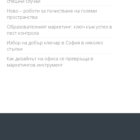
спешни случаи
Ново – роботи за почистване на големи
пространства
Образователният маркетинг: ключ към успех в
пест контрола
Избор на добър ключар в София в няколко
стъпки
Как дизайнът на офиса се превръща в
маркетингов инструмент