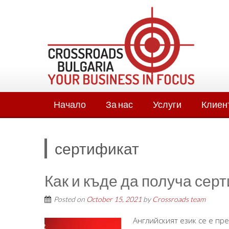
Skip
to
content
Начало
За нас
Услуги
Клиен
сертификат
Как и къде да получа сер
Posted on
October 15, 2021
by
Crossroads team
Английският език се е пр