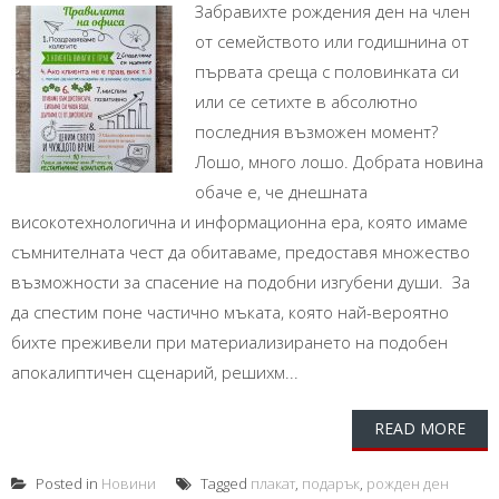
Забравихте рождения ден на член
от семейството или годишнина от
първата среща с половинката си
или се сетихте в абсолютно
последния възможен момент?
Лошо, много лошо. Добрата новина
обаче е, че днешната
високотехнологична и информационна ера, която имаме
съмнителната чест да обитаваме, предоставя множество
възможности за спасение на подобни изгубени души. За
да спестим поне частично мъката, която най-вероятно
бихте преживели при материализирането на подобен
апокалиптичен сценарий, решихм...
READ MORE
Posted in
Новини
Tagged
плакат
,
подарък
,
рожден ден