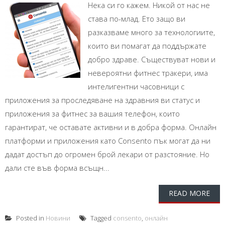
Нека си го кажем. Никой от нас не
става по-млад. Ето защо ви
разказваме много за технологиите,
които ви помагат да поддържате
добро здраве. Съществуват нови и
невероятни фитнес тракери, има
интелигентни часовници с
приложения за проследяване на здравния ви статус и
приложения за фитнес за вашия телефон, които
гарантират, че оставате активни и в добра форма. Онлайн
платформи и приложения като Consento пък могат да ни
дадат достъп до огромен брой лекари от разстояние. Но
дали сте във форма всъщн...
READ MORE
Posted in
Новини
Tagged
consento
,
онлайн