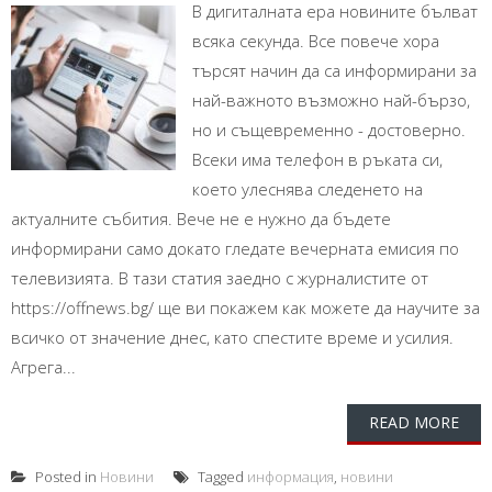
В дигиталната ера новините бълват
всяка секунда. Все повече хора
търсят начин да са информирани за
най-важното възможно най-бързо,
но и същевременно - достоверно.
Всеки има телефон в ръката си,
което улеснява следенето на
актуалните събития. Вече не е нужно да бъдете
информирани само докато гледате вечерната емисия по
телевизията. В тази статия заедно с журналистите от
https://offnews.bg/ ще ви покажем как можете да научите за
всичко от значение днес, като спестите време и усилия.
Агрега...
READ MORE
Posted in
Новини
Tagged
информация
,
новини