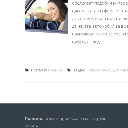
обслужват подобни интерес
цялостно тази сфера в стр
да се каже, е да търсите 
да чакате автомобил за вр
начисляват такси за трансп
цифра, а след ...
Posted in
Новини
Tagged
SofiaRentACar
,
джипове
Полезно:
оглед и проверка на кола преди
покупка