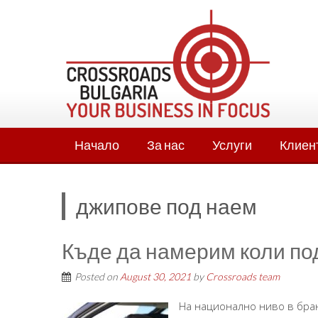
Skip
to
content
Начало
За нас
Услуги
Клиен
джипове под наем
Къде да намерим коли по
Posted on
August 30, 2021
by
Crossroads team
На национално ниво в бран