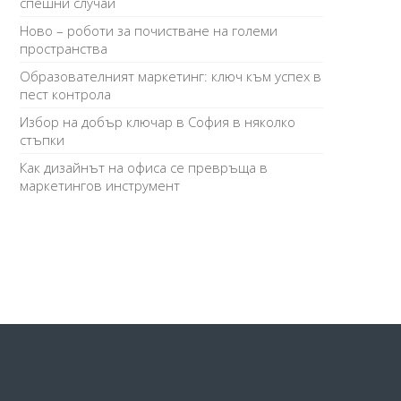
спешни случаи
Ново – роботи за почистване на големи
пространства
Образователният маркетинг: ключ към успех в
пест контрола
Избор на добър ключар в София в няколко
стъпки
Как дизайнът на офиса се превръща в
маркетингов инструмент