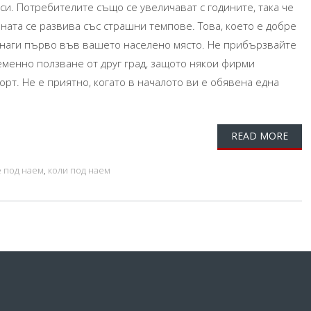
и. Потребителите също се увеличават с годините, така че
аната се развива със страшни темпове. Това, което е добре
винаги първо във вашето населено място. Не прибързвайте
еменно ползване от друг град, защото някои фирми
орт. Не е приятно, когато в началото ви е обявена една
READ MORE
 под наем
,
коли под наем