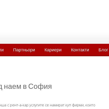
ти
Партньори
Кариери
Контакти
Блог
д наем в София
ша с рент-а-кар услугите се намират куп фирми, които