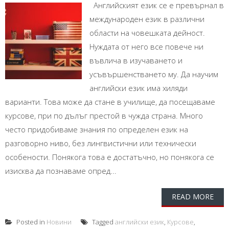
Английският език се е превърнал в
международен език в различни
области на човешката дейност.
Нуждата от него все повече ни
въвлича в изучаването и
усъвършенстването му. Да научим
английски език има хиляди
варианти. Това може да стане в училище, да посещаваме
курсове, при по дълъг престой в чужда страна. Много
често придобиваме знания по определен език на
разговорно ниво, без лингвистични или технически
особености. Понякога това е достатъчно, но понякога се
изисква да познаваме опред...
READ MORE
Posted in
Новини
Tagged
английски език
,
Курсове
,