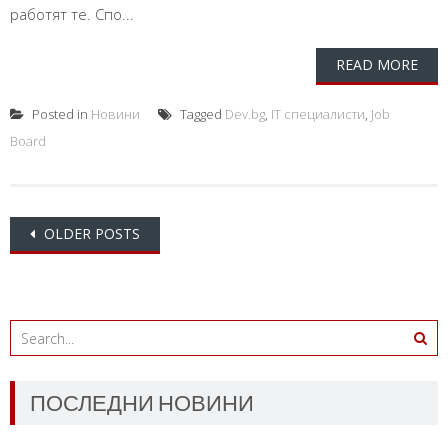
работят те. Спо...
READ MORE
Posted in
Новини
Tagged
Dev.bg
,
IT специалисти
,
Job
Board
Posts
OLDER POSTS
navigation
ПОСЛЕДНИ НОВИНИ