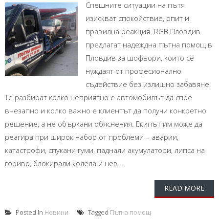
Спешните ситуации на пътя
изискват спокойствие, опит и
правилна реакция. RGB Пловдив
предлагат надеждна пътна помощ в
Пловдив за шофьори, които се
нуждаят от професионално
съдействие без излишно забавяне.
Те разбират колко неприятно е автомобилът да спре
внезапно и колко важно е клиентът да получи конкретно
решение, а не объркани обяснения. Екипът им може да
реагира при широк набор от проблеми – аварии,
катастрофи, спукани гуми, паднали акумулатори, липса на
гориво, блокирали колела и нев...
READ MORE
Posted in
Новини
Tagged
Пътна помощ