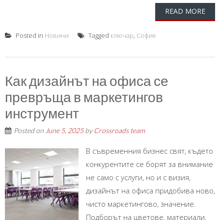
READ MORE
Posted in
Новини
Tagged
ключар
,
София
Как дизайнът на офиса се
превръща в маркетингов
инструмент
Posted on
June 5, 2025
by
Crossroads team
В съвременния бизнес свят, където
конкурентите се борят за внимание
не само с услуги, но и с визия,
дизайнът на офиса придобива ново,
чисто маркетингово, значение.
Подборът на цветове, материали,