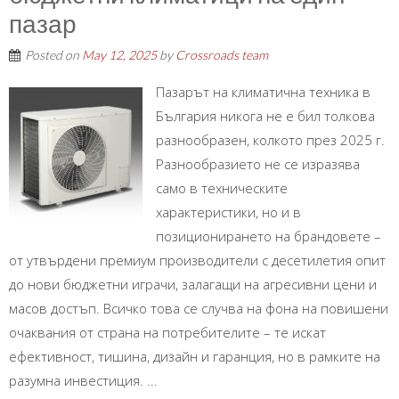
пазар
Posted on
May 12, 2025
by
Crossroads team
Пазарът на климатична техника в
България никога не е бил толкова
разнообразен, колкото през 2025 г.
Разнообразието не се изразява
само в техническите
характеристики, но и в
позиционирането на брандовете –
от утвърдени премиум производители с десетилетия опит
до нови бюджетни играчи, залагащи на агресивни цени и
масов достъп. Всичко това се случва на фона на повишени
очаквания от страна на потребителите – те искат
ефективност, тишина, дизайн и гаранция, но в рамките на
разумна инвестиция. ...