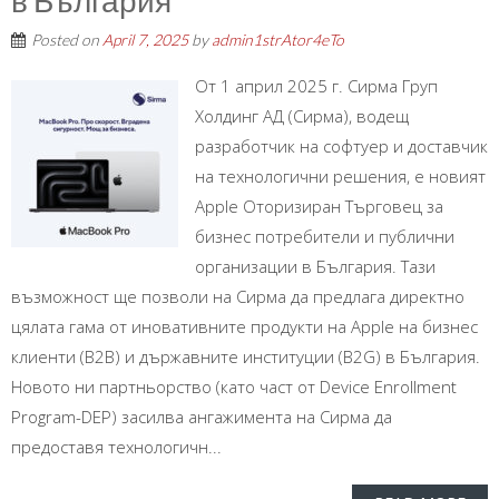
в България
Posted on
April 7, 2025
by
admin1strAtor4eTo
От 1 април 2025 г. Сирма Груп
Холдинг АД (Сирма), водещ
разработчик на софтуер и доставчик
на технологични решения, е новият
Apple Оторизиран Търговец за
бизнес потребители и публични
организации в България. Тази
възможност ще позволи на Сирма да предлага директно
цялата гама от иновативните продукти на Apple на бизнес
клиенти (В2В) и държавните институции (B2G) в България.
Новото ни партньорство (като част от Device Enrollment
Program-DEP) засилва ангажимента на Сирма да
предоставя технологичн...