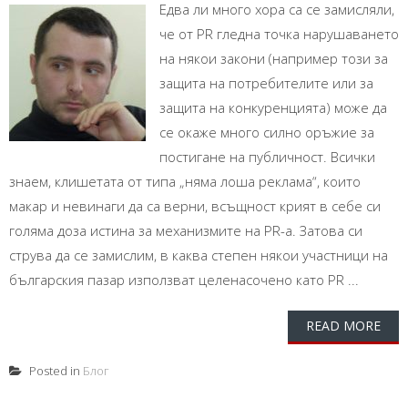
Едва ли много хора са се замисляли,
че от PR гледна точка нарушаването
на някои закони (например този за
защита на потребителите или за
защита на конкуренцията) може да
се окаже много силно оръжие за
постигане на публичност. Всички
знаем, клишетата от типа „няма лоша реклама“, които
макар и невинаги да са верни, всъщност крият в себе си
голяма доза истина за механизмите на PR-а. Затова си
струва да се замислим, в каква степен някои участници на
българския пазар използват целенасочено като PR ...
READ MORE
Posted in
Блог