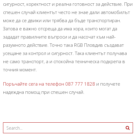
сигурност, коректност и реална готовност за действие. При
спешен случай клиентът често не знае дали автомобилът
може да се движи или трябва да бъде транспортиран.
Затова е важно отсреща да има хора, които могат да
зададат правилните въпроси и да насочат към най-
разумното действие. Точно така RGB Пловдив създават
усещане за контрол и сигурност. Така клиентът получава
не само транспорт, а и спокойна техническа подкрепа в
точния момент.
Поръчайте сега на телефон 087 777 1828
и получете
надеждна помощ при спешен случай.