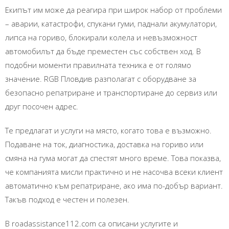
Екипът им може да реагира при широк набор от проблеми
– аварии, катастрофи, спукани гуми, паднали акумулатори,
липса на гориво, блокирали колела и невъзможност
автомобилът да бъде преместен със собствен ход. В
подобни моменти правилната техника е от голямо
значение. RGB Пловдив разполагат с оборудване за
безопасно репатриране и транспортиране до сервиз или
друг посочен адрес.
Те предлагат и услуги на място, когато това е възможно.
Подаване на ток, диагностика, доставка на гориво или
смяна на гума могат да спестят много време. Това показва,
че компанията мисли практично и не насочва всеки клиент
автоматично към репатриране, ако има по-добър вариант.
Такъв подход е честен и полезен.
В roadassistance112.com са описани услугите и