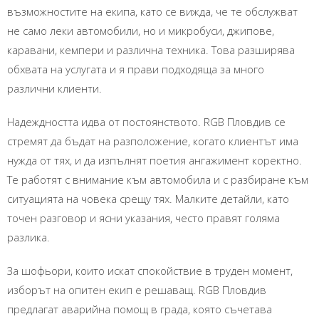
възможностите на екипа, като се вижда, че те обслужват
не само леки автомобили, но и микробуси, джипове,
каравани, кемпери и различна техника. Това разширява
обхвата на услугата и я прави подходяща за много
различни клиенти.
Надеждността идва от постоянството. RGB Пловдив се
стремят да бъдат на разположение, когато клиентът има
нужда от тях, и да изпълнят поетия ангажимент коректно.
Те работят с внимание към автомобила и с разбиране към
ситуацията на човека срещу тях. Малките детайли, като
точен разговор и ясни указания, често правят голяма
разлика.
За шофьори, които искат спокойствие в труден момент,
изборът на опитен екип е решаващ. RGB Пловдив
предлагат аварийна помощ в града, която съчетава