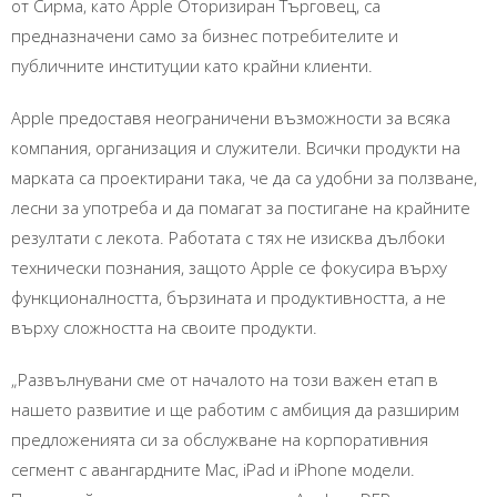
от Сирма, като Apple Oторизиран Търговец, са
предназначени само за бизнес потребителите и
публичните институции като крайни клиенти.
Apple предоставя неограничени възможности за всяка
компания, организация и служители. Всички продукти на
марката са проектирани така, че да са удобни за ползване,
лесни за употреба и да помагат за постигане на крайните
резултати с лекота. Работата с тях не изисква дълбоки
технически познания, защото Apple се фокусира върху
функционалността, бързината и продуктивността, а не
върху сложността на своите продукти.
„Развълнувани сме от началото на този важен етап в
нашето развитие и ще работим с амбиция да разширим
предложенията си за обслужване на корпоративния
сегмент с авангардните Mac, iPad и iPhone модели.