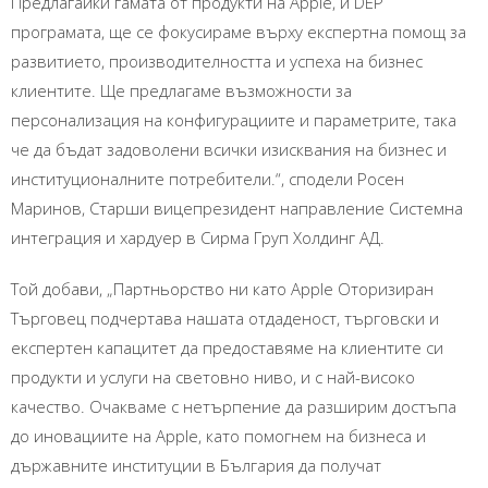
Предлагайки гамата от продукти на Apple, и DEP
програмата, ще се фокусираме върху експертна помощ за
развитието, производителността и успеха на бизнес
клиентите. Ще предлагаме възможности за
персонализация на конфигурациите и параметрите, така
че да бъдат задоволени всички изисквания на бизнес и
институционалните потребители.“, сподели Росен
Маринов, Старши вицепрезидент направление Системна
интеграция и хардуер в Сирма Груп Холдинг АД.
Той добави, „Партньорство ни като Apple Oторизиран
Търговец подчертава нашата отдаденост, търговски и
експертен капацитет да предоставяме на клиентите си
продукти и услуги на световно ниво, и с най-високо
качество. Очакваме с нетърпение да разширим достъпа
до иновациите на Apple, като помогнем на бизнеса и
държавните институции в България да получат