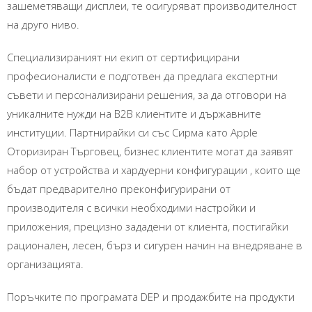
зашеметяващи дисплеи, те осигуряват производителност
на друго ниво.
Специализираният ни екип от сертифицирани
професионалисти е подготвен да предлага експертни
съвети и персонализирани решения, за да отговори на
уникалните нужди на B2B клиентите и държавните
институции. Партнирайки си със Сирма като Apple
Oторизиран Търговец, бизнес клиентите могат да заявят
набор от устройства и хардуерни конфигурации , които ще
бъдат предварително преконфигурирани от
производителя с всички необходими настройки и
приложения, прецизно зададени от клиента, постигайки
рационален, лесен, бърз и сигурен начин на внедряване в
организацията.
Поръчките по програмата DEP и продажбите на продукти