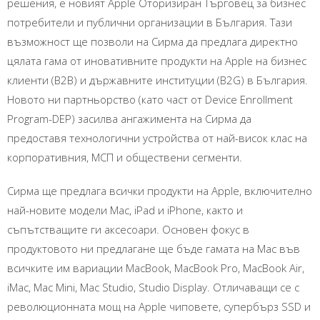
решения, е новият Apple Оторизиран Търговец за бизнес
потребители и публични организации в България. Тази
възможност ще позволи на Сирма да предлага директно
цялата гама от иновативните продукти на Apple на бизнес
клиенти (В2В) и държавните институции (B2G) в България.
Новото ни партньорство (като част от Device Enrollment
Program-DEP) засилва ангажимента на Сирма да
предоставя технологични устройства от най-висок клас на
корпоративния, МСП и обществени сегменти.
Сирма ще предлага всички продукти на Apple, включително
най-новите модели Mac, iPad и iPhone, както и
съпътстващите ги аксесоари. Основен фокус в
продуктовото ни предлагане ще бъде гамата на Mac във
всичките им вариации MacBook, MacBook Pro, MacBook Air,
iMac, Mac Mini, Mac Studio, Studio Display. Отличаващи се с
революционната мощ на Apple чиповете, супербърз SSD и