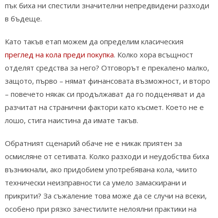
пък биха ни спестили значителни непредвидени разходи
в бъдеще.
Като такъв етап можем да определим класическия
преглед на кола преди покупка
. Колко хора всъщност
отделят средства за него? Отговорът е прекалено малко,
защото, първо – нямат финансовата възможност, и второ
– повечето някак си продължават да го подценяват и да
разчитат на странични фактори като късмет. Което не е
лошо, стига наистина да имате такъв.
Обратният сценарий обаче не е никак приятен за
осмисляне от сетивата. Колко разходи и неудобства биха
възникнали, ако придобием употребявана кола, чиито
технически неизправности са умело замаскирани и
прикрити? За съжаление това може да се случи на всеки,
особено при рязко зачестилите нелоялни практики на