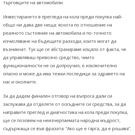
търговците на автомобили.
Инвестирането в прегледа на кола преди покупка най-
общо ни дава две неща: яснота по отношение на
реалното състояние на автомобила и по-точното
изчисляване на бъдещите разходи, които могат да
възникнат. Тук ще се абстрахираме изцяло от факта, че
да управляваш превозно средство, чиито
функционалности не си допроучил, е изключително
опасно и може да има тежки последици за здравето на
нас и околните.
За да дадем финален отговор на въпроса дали си
заслужава да отделяте от оскъдните си средства, за да
направите преглед и диагностика на кола преди покупка,
ще се позовем на неизчерпаемата народна мъдрост,
съдържаща се във фразата: “Ако ще е гарга, да е рошава”.