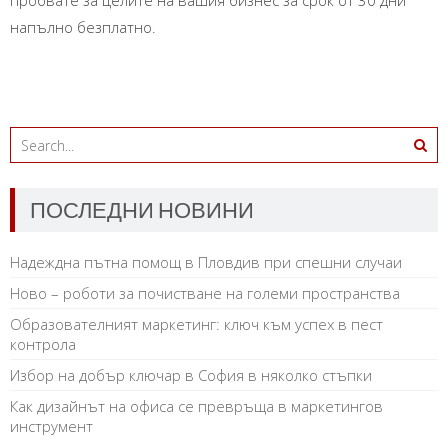
пробвате за целите на вашия бизнес за срок от 30 дни
напълно безплатно.
ПОСЛЕДНИ НОВИНИ
Надеждна пътна помощ в Пловдив при спешни случаи
Ново – роботи за почистване на големи пространства
Образователният маркетинг: ключ към успех в пест
контрола
Избор на добър ключар в София в няколко стъпки
Как дизайнът на офиса се превръща в маркетингов
инструмент