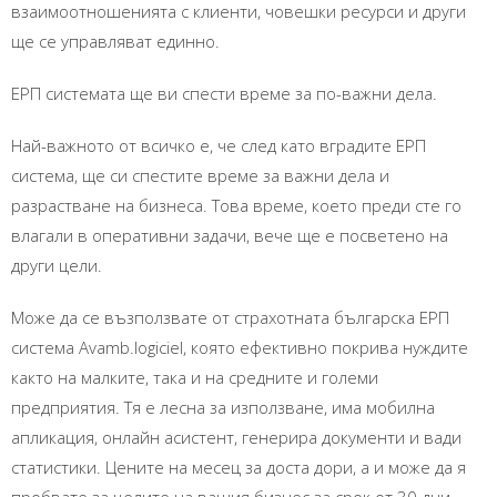
взаимоотношенията с клиенти, човешки ресурси и други
ще се управляват единно.
ЕРП системата ще ви спести време за по-важни дела.
Най-важното от всичко е, че след като вградите ЕРП
система, ще си спестите време за важни дела и
разрастване на бизнеса. Това време, което преди сте го
влагали в оперативни задачи, вече ще е посветено на
други цели.
Може да се възползвате от страхотната българска ЕРП
система Avamb.logiciel, която ефективно покрива нуждите
както на малките, така и на средните и големи
предприятия. Тя е лесна за използване, има мобилна
апликация, онлайн асистент, генерира документи и вади
статистики. Цените на месец за доста дори, а и може да я