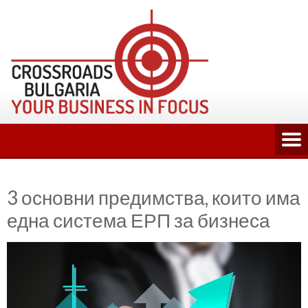
Skip
to
content
3 основни предимства, които има
една система ЕРП за бизнеса