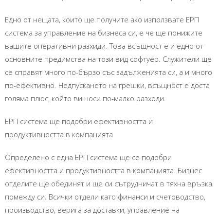
Едно от нещата, които ще получите ако използвате ЕРП
система за управление на бизнеса си, е че ще понижите
вашите оперативни разхиди. Това всъщност е и едно от
основните предимства на този вид софтуер. Служители ще
се справят много по-бързо със задълженията си, а и много
по-ефективно. Недпускането на грешки, всъщност е доста
голяма плюс, който ви носи по-малко разходи.
ЕРП система ще подобри ефективността и
продуктивността в компанията
Определено с една ЕРП система ще се подобри
ефективността и продуктивността в компанията. Бизнес
отделите ще обединят и ще си сътрудничат в тяхна връзка
помежду си. Всички отдели като финанси и счетоводство,
производство, верига за доставки, управление на