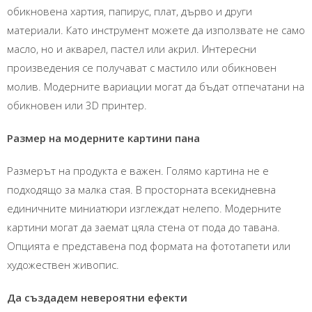
обикновена хартия, папирус, плат, дърво и други
материали. Като инструмент можете да използвате не само
масло, но и акварел, пастел или акрил. Интересни
произведения се получават с мастило или обикновен
молив. Модерните вариации могат да бъдат отпечатани на
обикновен или 3D принтер.
Размер на модерните картини пана
Размерът на продукта е важен. Голямо картина не е
подходящо за малка стая. В просторната всекидневна
единичните миниатюри изглеждат нелепо. Модерните
картини могат да заемат цяла стена от пода до тавана.
Опцията е представена под формата на фототапети или
художествен живопис.
Да създадем невероятни ефекти