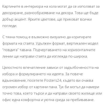
Картините в интериора на хола могат да се използват за
декориране, разнообразяване на декора. Това ще бъде
добър акцент. Ярките цветове, ще приковат всички
погледи.
С тяхна помощ е възможно визуално да коригирате
формата на стаята. Удължен формат, вертикален модел
“повдига” тавана. Подчертаването на хоризонталните
линии ще направи стаята да изглежда по-широка.
Цялостното впечатление зависи от задълбочеността на
избора и формулирането на идеята. За повече
вдъхновение, посетете Posters24, където ви очаква
огромен избор от картини пана. Тук би могъл да намери
точно това, което търси и да направи своето жилище или
офис една комфортна и уютна среда за пребиваване.