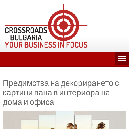
Skip
to
content
Предимства на декорирането с
картини пана в интериора на
дома и офиса