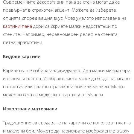
Съвременните декоративни пана за стена могат да се
превърнат в страхотен акцент. Можете да изберете
опцията според вашия вкус. Чрез умелото използване на
картини-пана
дори да скриете малки недостатъци по
стените. Например, неравномерен релеф на стената,
петна, драскотини.
Видове картини
Вариантът се избира индивидуално. Има малки миниатюри
и огромни платна. Изображението може да бъде написано
на хартия или платно с различни бои или моливи. Много
модерни сега са модулните картини от 5 части.
Използвани материали
Традиционно за създаване на картини се използват платна
и маслени бои. Можете да нарисувате изображение върху