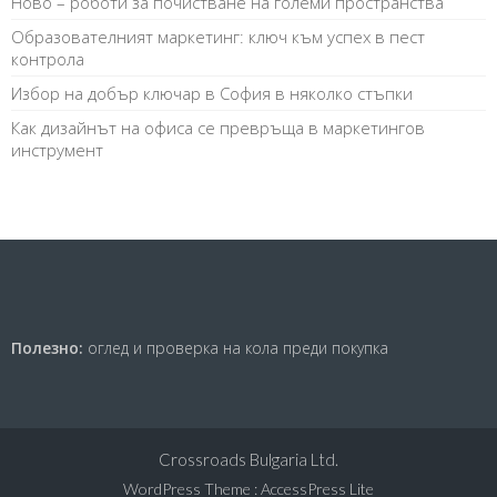
Ново – роботи за почистване на големи пространства
Образователният маркетинг: ключ към успех в пест
контрола
Избор на добър ключар в София в няколко стъпки
Как дизайнът на офиса се превръща в маркетингов
инструмент
Полезно:
оглед и проверка на кола преди покупка
Crossroads Bulgaria Ltd.
WordPress Theme
:
AccessPress Lite