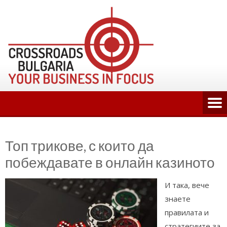
Skip
to
content
Топ трикове, с които да
побеждавате в онлайн казиното
И така, вече
знаете
правилата и
стратегиите за