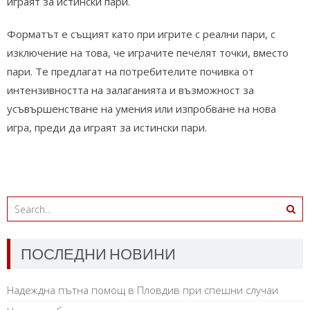
играят за истински пари.
Форматът е същият като при игрите с реални пари, с
изключение на това, че играчите печелят точки, вместо
пари. Те предлагат на потребителите почивка от
интензивността на залаганията и възможност за
усъвършенстване на умения или изпробване на нова
игра, преди да играят за истински пари.
ПОСЛЕДНИ НОВИНИ
Надеждна пътна помощ в Пловдив при спешни случаи