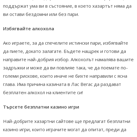
поддържат ума ви в състояние, в което хазартът няма да
ви остави бездомни или без пари.
Избягвайте алкохола
Ако играете, за да спечелите истински пари, избягвайте
да пиете, докато залагате. Бъдете нащрек и готови да
направите най-добрия избор. Алкохолът намалява вашите
задръжки и може да ви повлияе така, че да поемате по-
големи рискове, които иначе не бихте направили с ясна
глава. Има причина казината в Лас Вегас да раздават
безплатен алкохол на клиентите си!
Търсете безплатни казино игри
Най-добрите хазартни сайтове ще предлагат безплатни
казино игри, които играчите могат да опитат, преди да