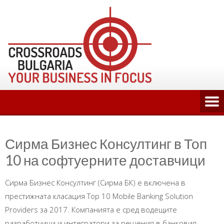
Skip
to
content
Сирма Бизнес Консултинг в Топ
10 на софтуерните доставчици
Сирма Бизнес Консултинг (Сирма БК) е включена в
престижната класация Top 10 Mobile Banking Solution
Providers за 2017. Компанията е сред водещите
разработчици и интегратори за решения в банковия