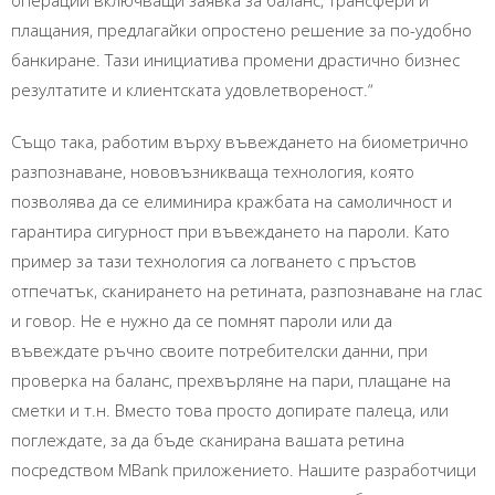
операции включващи заявка за баланс, трансфери и
плащания, предлагайки опростено решение за по-удобно
банкиране. Тази инициатива промени драстично бизнес
резултатите и клиентската удовлетвореност.“
Също така, работим върху въвеждането на биометрично
разпознаване, нововъзникваща технология, която
позволява да се елиминира кражбата на самоличност и
гарантира сигурност при въвеждането на пароли. Като
пример за тази технология са логването с пръстов
отпечатък, сканирането на ретината, разпознаване на глас
и говор. Не е нужно да се помнят пароли или да
въвеждате ръчно своите потребителски данни, при
проверка на баланс, прехвърляне на пари, плащане на
сметки и т.н. Вместо това просто допирате палеца, или
поглеждате, за да бъде сканирана вашата ретина
посредством MBank приложението. Нашите разработчици