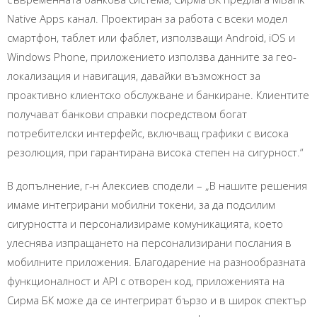
Native Apps канал. Проектиран за работа с всеки модел
смартфон, таблет или фаблет, използващи Android, iOS и
Windows Phone, приложението използва данните за гео-
локализация и навигация, давайки възможност за
проактивно клиентско обслужване и банкиране. Клиентите
получават банкови справки посредством богат
потребителски интерфейс, включващ графики с висока
резолюция, при гарантирана висока степен на сигурност.“
В допълнение, г-н Алексиев сподели – „В нашите решения
имаме интегрирани мобилни токени, за да подсилим
сигурността и персонализираме комуникацията, което
улеснява изпращането на персонализирани послания в
мобилните приложения. Благодарение на разнообразната
функционалност и API с отворен код, приложенията на
Сирма БК може да се интегрират бързо и в широк спектър