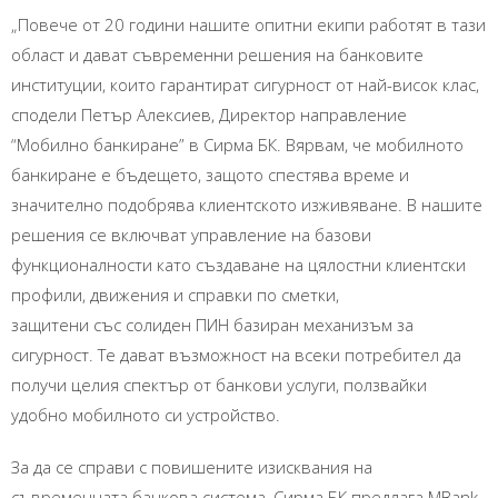
„Повече от 20 години нашите опитни екипи работят в тази
област и дават съвременни решения на банковите
институции, които гарантират сигурност от най-висок клас,
сподели Петър Алексиев, Директор направление
“Мобилно банкиране” в Сирма БК. Вярвам, че мобилното
банкиране е бъдещето, защото спестява време и
значително подобрява клиентското изживяване. В нашите
решения се включват управление на базови
функционалности като създаване на цялостни клиентски
профили, движения и справки по сметки,
защитени със солиден ПИН базиран механизъм за
сигурност. Те дават възможност на всеки потребител да
получи целия спектър от банкови услуги, ползвайки
удобно мобилното си устройство.
За да се справи с повишените изисквания на
съвременната банкова система, Сирма БК предлага MBank