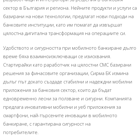
сектор в България и региона. Нейните продукти и услуги са
базирани на нови технологии, предлагат нови подходи на
банковите институции, като им помагат да извършат
цялостна дигитална трансформация на операциите си.
Удобството и сигурността при мобилното банкиране дълго
време бяха взаимноизключващи се изисквания.
Стартирайки като раработчик на цялостни СМС базирани
решения за финасовите организации, Сирма БК измина
дълъг път докато създаде стабилни и надеждни мобилни
приложения за банковия сектор, които да бъдат
едновременно лесни за ползване и сигурни. Компанията
предлага иновативни мобилни и уеб приложения за
смартфони, най-търсените иновации в мобилното
банкиране, с гарантирана сигурност на
потребителите.