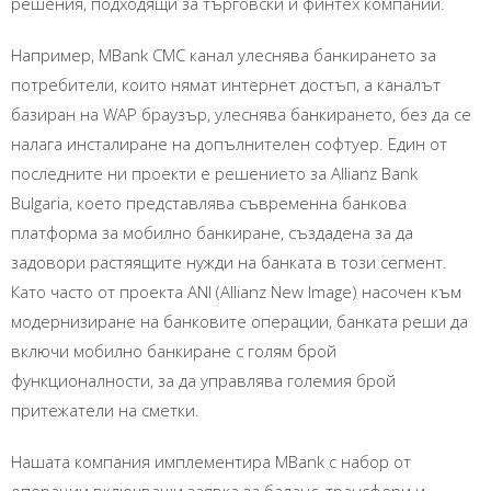
решения, подходящи за търговски и финтех компании.
Например, MBank СМС канал улеснява банкирането за
потребители, които нямат интернет достъп, а каналът
базиран на WAP браузър, улеснява банкирането, без да се
налага инсталиране на допълнителен софтуер. Един от
последните ни проекти е решението за Allianz Bank
Bulgaria, което представлява съвременна банкова
платформа за мобилно банкиране, създадена за да
задовори растяящите нужди на банката в този сегмент.
Като часто от проекта ANI (Allianz New Image) насочен към
модернизиране на банковите операции, банката реши да
включи мобилно банкиране с голям брой
функционалности, за да управлява големия брой
притежатели на сметки.
Нашата компания имплементира MBank с набор от