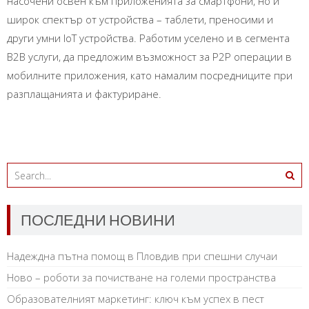
насочени освен към приложенията за смартфони, но и
широк спектър от устройства – таблети, преносими и
други умни IoT устройства. Работим уселено и в сегмента
B2B услуги, да предложим възможност за P2P операции в
мобилните приложения, като намалим посредниците при
разплащанията и фактуриране.
ПОСЛЕДНИ НОВИНИ
Надеждна пътна помощ в Пловдив при спешни случаи
Ново – роботи за почистване на големи пространства
Образователният маркетинг: ключ към успех в пест