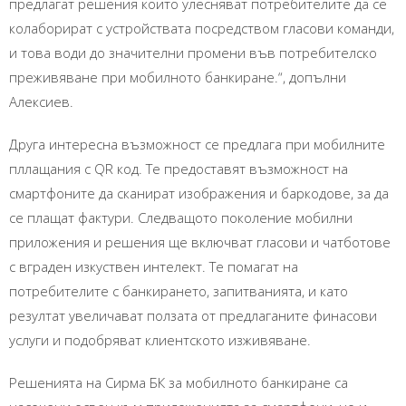
предлагат решения които улесняват потребителите да се
колаборират с устройствата посредством гласови команди,
и това води до значителни промени във потребителско
преживяване при мобилното банкиране.“, допълни
Алексиев.
Друга интересна възможност се предлага при мобилните
пллащания с QR код. Те предоставят възможност на
смартфоните да сканират изображения и баркодове, за да
се плащат фактури. Следващото поколение мобилни
приложения и решения ще включват гласови и чатботове
с вграден изкуствен интелект. Те помагат на
потребителите с банкирането, запитванията, и като
резултат увеличават ползата от предлаганите финасови
услуги и подобряват клиентското изживяване.
Решенията на Сирма БК за мобилното банкиране са