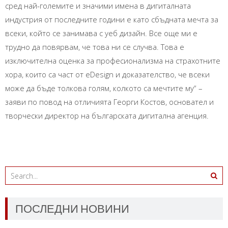
сред най-големите и значими имена в дигиталната
индустрия от последните години е като сбъдната мечта за
всеки, който се занимава с уеб дизайн. Все още ми е
трудно да повярвам, че това ни се случва. Това е
изключителна оценка за професионализма на страхотните
хора, които са част от eDesign и доказателство, че всеки
може да бъде толкова голям, колкото са мечтите му“ –
заяви по повод на отличията Георги Костов, основател и
творчески директор на българската дигитална агенция.
ПОСЛЕДНИ НОВИНИ