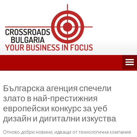
Skip
to
content
Българска агенция спечели
злато в най-престижния
европейски конкурс за уеб
дизайн и дигитални изкуства
Отново добри новини, идващи от технологична компания