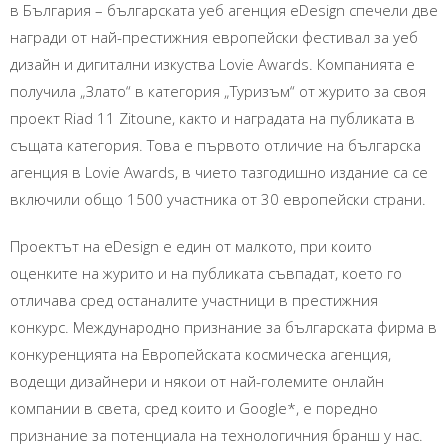
в България – българската уеб агенция eDesign спечели две
награди от най-престижния европейски фестивал за уеб
дизайн и дигитални изкуства Lovie Awards. Компанията е
получила „Злато“ в категория „Туризъм“ от журито за своя
проект Riad 11 Zitoune, както и наградата на публиката в
същата категория. Това е първото отличие на българска
агенция в Lovie Awards, в чието тазгодишно издание са се
включили общо 1500 участника от 30 европейски страни.
Проектът на eDesign е един от малкото, при които
оценките на журито и на публиката съвпадат, което го
отличава сред останалите участници в престижния
конкурс. Международно признание за българската фирма в
конкуренцията на Европейската космическа агенция,
водещи дизайнери и някои от най-големите онлайн
компании в света, сред които и Google*, е поредно
признание за потенциала на технологичния бранш у нас.