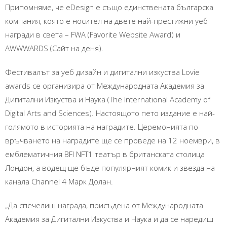
Припомняме, че eDesign е също единствената българска
компания, която е носител на двете най-престижни уеб
награди в света – FWA (Favorite Website Award) и
AWWWARDS (Сайт на деня).
Фестивалът за уеб дизайн и дигитални изкуства Lovie
awards се организира от Международната Академия за
Дигитални Изкуства и Наука (The International Academy of
Digital Arts and Sciences). Настоящото пето издание е най-
голямото в историята на наградите. Церемонията по
връчването на наградите ще се проведе на 12 ноември, в
емблематичния BFI NFT1 театър в британската столица
Лондон, а водещ ще бъде популярният комик и звезда на
канала Channel 4 Марк Долан.
„Да спечелиш награда, присъдена от Международната
Академия за Дигитални Изкуства и Наука и да се наредиш